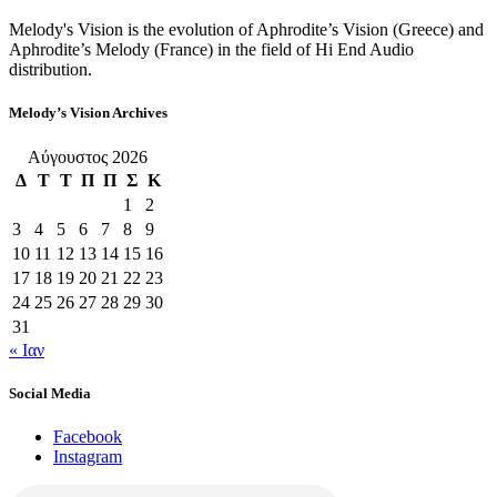
Melody's Vision is the evolution of Aphrodite’s Vision (Greece) and
Aphrodite’s Melody (France) in the field of Hi End Audio
distribution.
Melody’s Vision Archives
Αύγουστος 2026
Δ
Τ
Τ
Π
Π
Σ
Κ
1
2
3
4
5
6
7
8
9
10
11
12
13
14
15
16
17
18
19
20
21
22
23
24
25
26
27
28
29
30
31
« Ιαν
Social Media
Facebook
Instagram