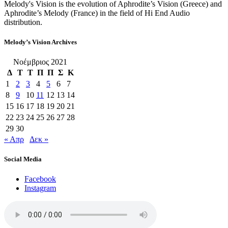
Melody's Vision is the evolution of Aphrodite’s Vision (Greece) and
Aphrodite’s Melody (France) in the field of Hi End Audio
distribution.
Melody’s Vision Archives
Νοέμβριος 2021
Δ
Τ
Τ
Π
Π
Σ
Κ
1
2
3
4
5
6
7
8
9
10
11
12
13
14
15
16
17
18
19
20
21
22
23
24
25
26
27
28
29
30
« Απρ
Δεκ »
Social Media
Facebook
Instagram