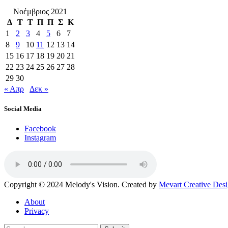
Νοέμβριος 2021
Δ
Τ
Τ
Π
Π
Σ
Κ
1
2
3
4
5
6
7
8
9
10
11
12
13
14
15
16
17
18
19
20
21
22
23
24
25
26
27
28
29
30
« Απρ
Δεκ »
Social Media
Facebook
Instagram
Copyright © 2024 Melody's Vision. Created by
Mevart Creative Des
About
Privacy