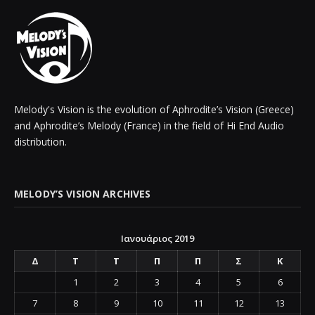
Melody's Vision is the evolution of Aphrodite’s Vision (Greece)
and Aphrodite’s Melody (France) in the field of Hi End Audio
distribution.
MELODY’S VISION ARCHIVES
Ιανουάριος 2019
Δ
Τ
Τ
Π
Π
Σ
Κ
1
2
3
4
5
6
7
8
9
10
11
12
13